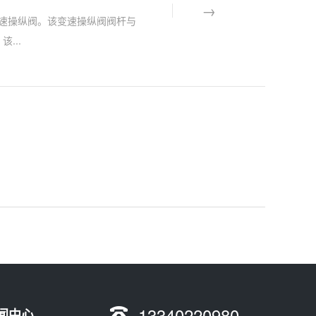
挡变速操纵阀。该变速操纵阀阀杆与
...
13340220980
闻中心