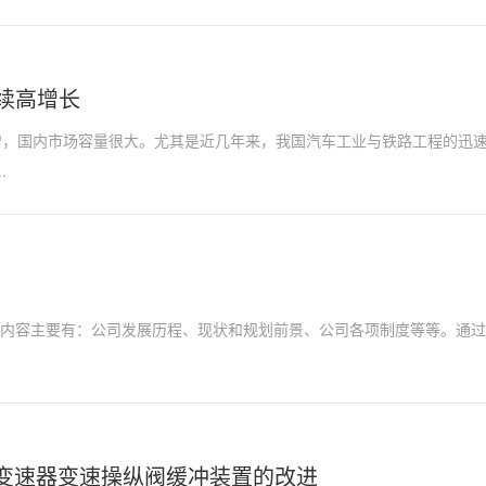
延续高增长
增，国内市场容量很大。尤其是近几年来，我国汽车工业与铁路工程的迅
.
培训内容主要有：公司发展历程、现状和规划前景、公司各项制度等等。通
8型变速器变速操纵阀缓冲装置的改进