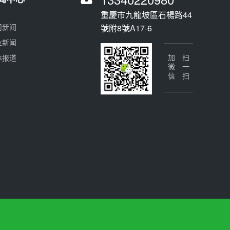
重慶市九龍坡區石楊路44
司新闻
號附8號A17-6
业新闻
体报道
加微信
扫一扫