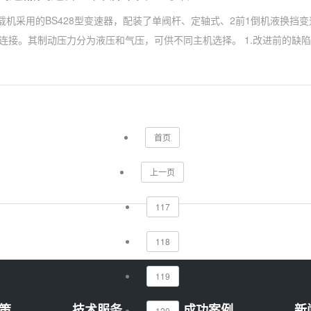
0型装载机采用的BS428型变速器，配装了单阀杆、定轴式、2前1倒机液换
连接。其制动压力分为液压和气压，可供不同主机选择。 1.改进前的缺陷 该
首页
上一页
117
118
119
策
技术服务
成功案例
新
120