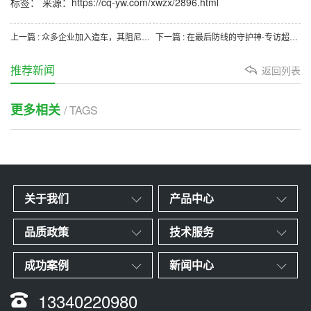
标签： 来源：https://cq-yw.com/xwzx/2896.html
上一篇 : 众多企业加入造车，其阻尼器隔震器中油压缓冲器与汽车自动化生产的关系
下一篇 : 在最后防线的守护神-专访超卓工业中国区执油压缓冲器规格行长林俊佑
推荐新闻
返回列表
更多相关
/ TAGS
关于我们
产品中心
品质政策
技术服务
成功案例
新闻中心
13340220980