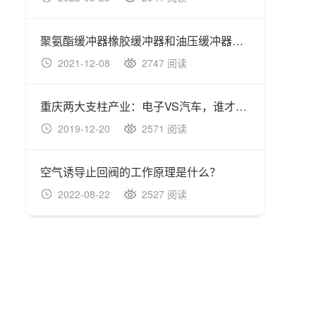
聚氨酯缓冲器橡胶缓冲器和油压缓冲器的区别
油压
2021-12-08
2747 阅读
20
重庆两大支柱产业：电子VS汽车，谁才是领头羊
油压
2019-12-20
2571 阅读
20
空气诱导止回阀的工作原理是什么？
有哪
2022-08-22
2527 阅读
20