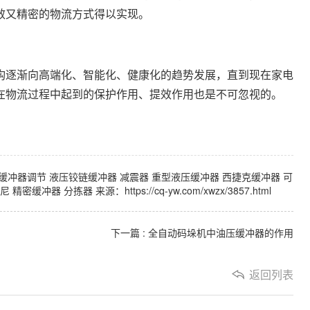
效又精密的物流方式得以实现。
构逐渐向高端化、智能化、健康化的趋势发展，直到现在家电
在物流过程中起到的保护作用、提效作用也是不可忽视的。
缓冲器调节
液压铰链缓冲器
减震器
重型液压缓冲器
西捷克缓冲器
可
尼
精密缓冲器
分拣器
来源：https://cq-yw.com/xwzx/3857.html
下一篇 : 全自动码垛机中油压缓冲器的作用
返回列表