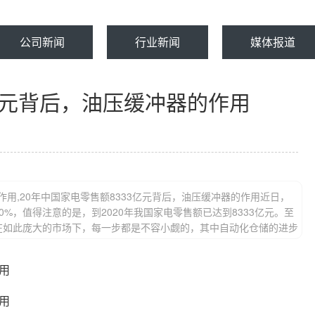
公司新闻
行业新闻
媒体报道
3亿元背后，油压缓冲器的作用
作用,20年中国家电零售额8333亿元背后，油压缓冲器的作用近日，
%，值得注意的是，到2020年我国家电零售额已达到8333亿元。至
在如此庞大的市场下，每一步都是不容小觑的，其中自动化仓储的进步
默地发挥着作用。为了解决家庭电器总物流量大幅增加和分拣精度
用
用