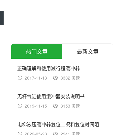
热门文章
最新文章
正确理解和使用减行程缓冲器
铸造
2017-11-13
3332 阅读
20
无杆气缸使用缓冲器安装说明书
全自
2019-11-15
3153 阅读
20
电梯液压缓冲器复位工况和复位时间阻尼器隔震器分析
2022-05-23
2941 阅读
20