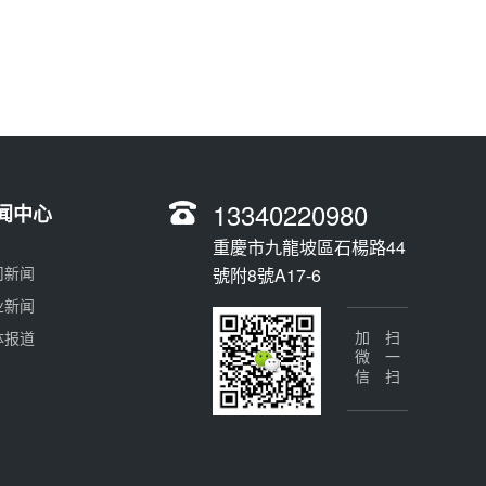
13340220980
闻中心
重慶市九龍坡區石楊路44
司新闻
號附8號A17-6
业新闻
体报道
加微信
扫一扫