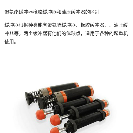
氨酯缓冲器具有价格不高、重量不重、安装容易、使用年限长等
长处，一般适用在各型起重机，是我们一直使用的缓冲器产
聚氨酯缓冲器橡胶缓冲器和油压缓冲器的区别
品。 2、橡胶缓冲器的价格也是不贵的，不过橡胶式缓冲器
具有抗冲击，抗压性能不强，使用年限短的缺点。 3、油压
缓冲器根据种类能有聚氨酯缓冲器、橡胶缓冲器、、油压缓
缓冲器尽管能处理弹簧式反弹冲击的短处，不过造价不低，并液
冲器等。两个缓冲器有他们的优缺点，适用于各种的起重机
压管
使用。